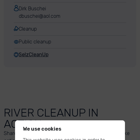
Dirk Buschei
dbuschei@aol.com
Cleanup
Public cleanup
SelzCleanUp
RIVER CLEANUP IN
ACTION
We use cookies
Share your action photos here and inspire others to take