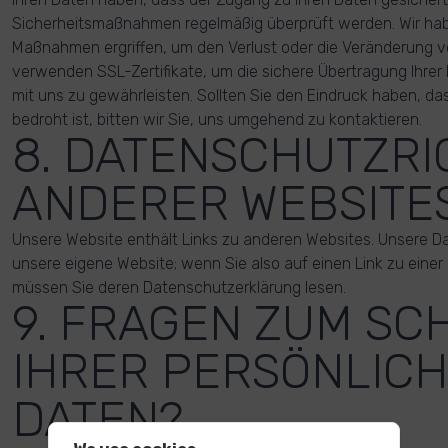
Sicherheitsmaßnahmen regelmäßig überprüft werden. Wir ha
Maßnahmen ergriffen, um den Verlust oder die Veränderung vo
verwenden SSL-Zertifikate, um die sichere Übertragung Ihrer
mit uns zu gewährleisten. Sollten Sie den Eindruck haben, das
bedroht ist, bitten wir Sie, uns umgehend zu kontaktieren.
8. DATENSCHUTZRI
ANDERER WEBSITE
Unsere Website enthält Links zu anderen Websites. Unsere Dat
unsere eigene Website; wenn Sie also auf einen Link zu einer
müssen Sie deren Datenschutzerklärung lesen.
9. FRAGEN ZUM SC
IHRER PERSÖNLIC
DATEN?