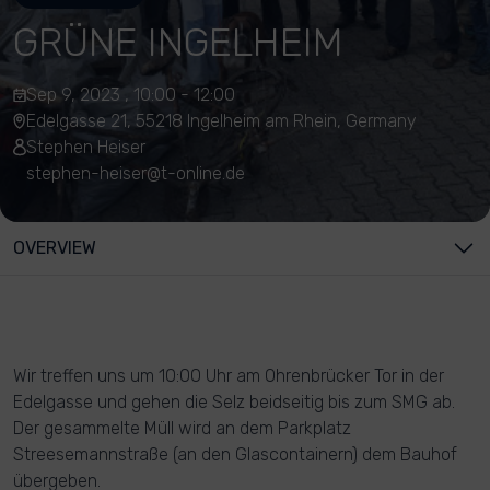
GRÜNE INGELHEIM
Sep 9, 2023 , 10:00 - 12:00
Edelgasse 21, 55218 Ingelheim am Rhein, Germany
Stephen Heiser
stephen-heiser@t-online.de
OVERVIEW
Wir treffen uns um 10:00 Uhr am Ohrenbrücker Tor in der
Edelgasse und gehen die Selz beidseitig bis zum SMG ab.
Der gesammelte Müll wird an dem Parkplatz
Streesemannstraße (an den Glascontainern) dem Bauhof
übergeben.