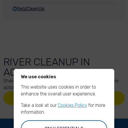
SelzCleanUp
RIVER CLEANUP IN
ACTION
We use cookies
Share your action photos here and inspire others to take
This website uses cookies in order to
action too!
enhance the overall user experience.
UPLOAD YOUR PHOTOS
Take a look at our
Cookies Policy
for more
information.