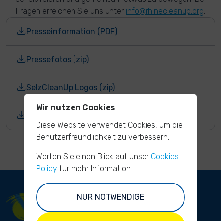
Fragen erreichen Sie uns unter
info@rhinecleanup.org
.
Presseinformation (PDF)
Pressefotos (zip)
SelzCleanUp Logos (zip)
Wir nutzen Cookies
RhineCleanUp Logos (zip)
Diese Website verwendet Cookies, um die
Benutzerfreundlichkeit zu verbessern.
Werfen Sie einen Blick auf unser
Cookies
Policy
für mehr Information.
NUR NOTWENDIGE