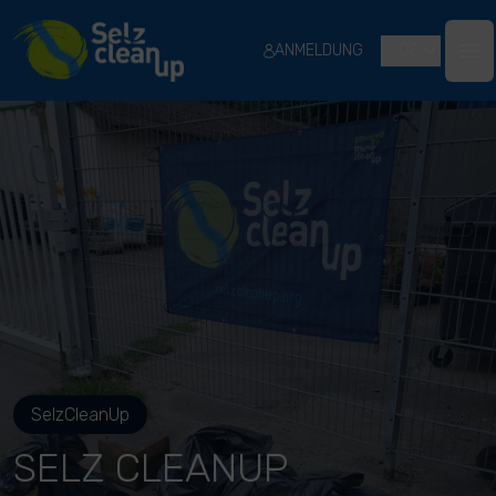
River Cleanup
ANMELDUNG
DE
Ope
SelzCleanUp
SELZ CLEANUP