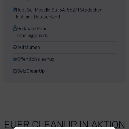
Rupt Sur Moselle Str. 3A, 55271 Stadecken-
Elsheim, Deutschland
Burkhard Rehn
rehn.b@gmx.de
Aufräumen
Öffentlich cleanup
SelzCleanUp
EUER CLEANUP IN AKTION