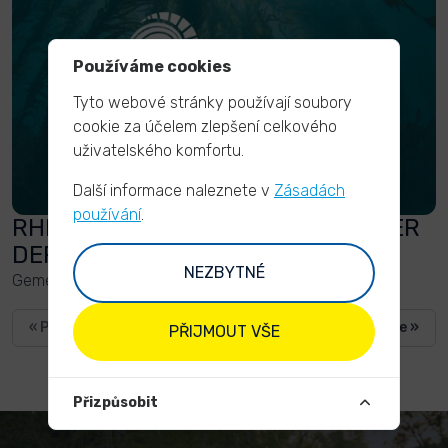
Používáme cookies
Tyto webové stránky používají soubory
cookie za účelem zlepšení celkového
uživatelského komfortu.
Další informace naleznete v
Zásadách
používání
.
RHINECLEANUP IST JETZT PARTNER
DER OCEAN DEKADE
NEZBYTNÉ
Gemeinsam mit der UN-Ocean Dekade
« Previous
Next page »
PŘIJMOUT VŠE
Přizpůsobit