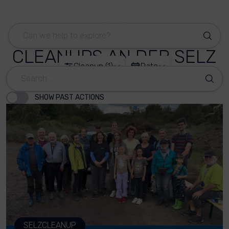
CLEANUPS AN DER SELZ
Cleanup (1)
Date
SHOW PAST ACTIONS
SELZCLEANUP