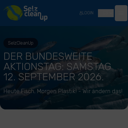
River Cleanup
LOGIN
CS
Ope
SelzCleanUp
DER BUNDESWEITE
AKTIONSTAG: SAMSTAG
12. SEPTEMBER 2026.
Heute Fisch. Morgen Plastik! - Wir ändern das!